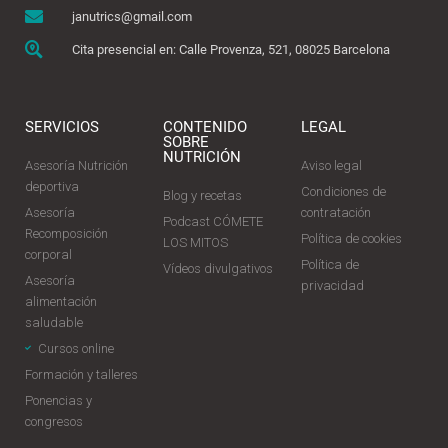
janutrics@gmail.com
Cita presencial en: Calle Provenza, 521, 08025 Barcelona
SERVICIOS
CONTENIDO
LEGAL
SOBRE
NUTRICIÓN
Asesoría Nutrición
Aviso legal
deportiva
Condiciones de
Blog y recetas
Asesoría
contratación
Podcast CÓMETE
Recomposición
Política de cookies
LOS MITOS
corporal
Política de
Vídeos divulgativos
Asesoría
privacidad
alimentación
saludable
Cursos online
Formación y talleres
Ponencias y
congresos