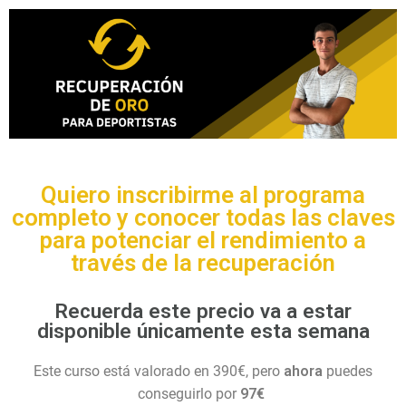
Quiero inscribirme al programa
completo y conocer todas las claves
para potenciar el rendimiento a
través de la recuperación
Recuerda este precio va a estar
disponible únicamente esta semana
Este curso está valorado en 390€, pero
ahora
puedes
conseguirlo por
97€