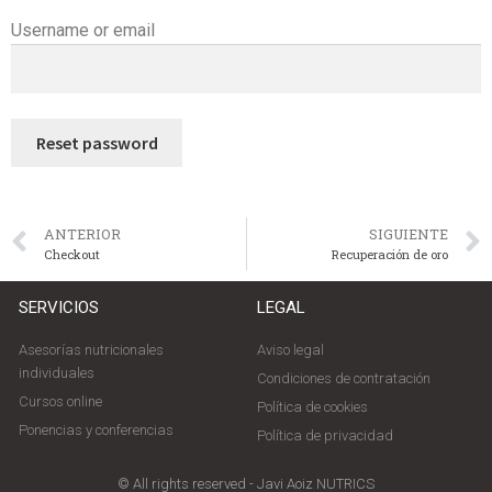
Username or email
Reset password
ANTERIOR
SIGUIENTE
Checkout
Recuperación de oro
SERVICIOS
LEGAL
Asesorías nutricionales
Aviso legal
individuales
Condiciones de contratación
Cursos online
Política de cookies
Ponencias y conferencias
Política de privacidad
© All rights reserved - Javi Aoiz NUTRICS