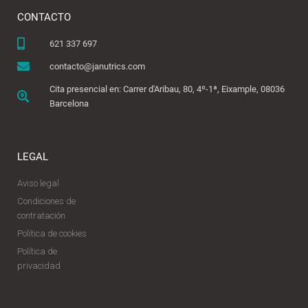
CONTACTO
621 337 697
contacto@janutrics.com
Cita presencial en: Carrer d'Aribau, 80, 4º-1ª, Eixample, 08036
Barcelona
LEGAL
Aviso legal
Condiciones de
contratación
Política de cookies
Política de
privacidad