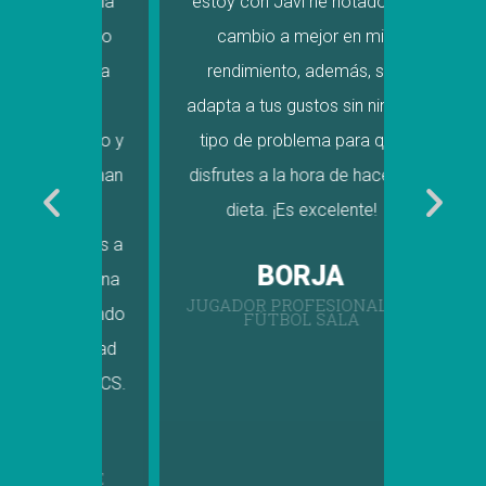
 esta ha
estoy con Javi he notado un
sensaci
e puedo
cambio a mejor en mi
mejora
ido a a
rendimiento, además, se
cons
no y
adapta a tus gustos sin ningun
alimento
amiento y
tipo de problema para que
algo
tinas han
disfrutes a la hora de hacer la
tiem
nte
dieta. ¡Es excelente!
mejora
ptadas a
cons
BORJA
 ninguna
compos
JUGADOR PROFESIONAL DE
confiando
est
FÚTBOL SALA
a calidad
objetiv
 NUTRICS.
S
F
CI DE
T