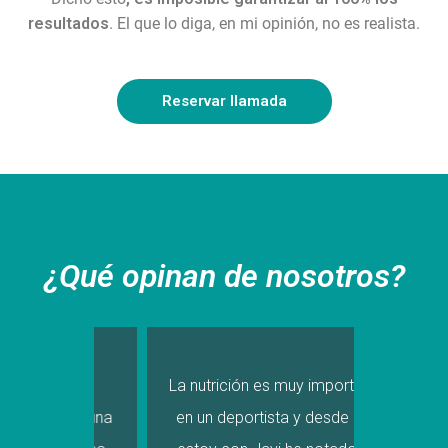
resultados
. El que lo diga, en mi opinión, no es realista.
Reservar llamada
¿Qué opinan de nosotros?
i vida
La nutrición es muy importante
Empecé
izado una
en un deportista y desde que
hace