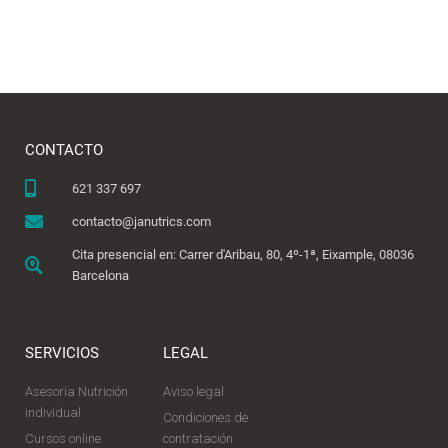
CONTACTO
621 337 697
contacto@janutrics.com
Cita presencial en: Carrer d'Aribau, 80, 4º-1ª, Eixample, 08036
Barcelona
SERVICIOS
LEGAL
Asesoría Nutrición
Aviso legal
individual
Condiciones de
Cursos online
contratación