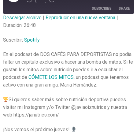
SUBSCRIBE
SHARE
Descargar archivo
|
Reproducir en una nueva ventana
|
Duración: 26:48
SHARE
Spotify
RSS FEED
LINK
Suscribir:
Spotify
EMBED
En el podcast de DOS CAFÉS PARA DEPORTISTAS no podía
faltar un capítulo exclusivo a hacer una bomba de mitos. Si te
gustan los mitos sobre nutrición puedes ir a escuchar el
podcast de
CÓMETE LOS MITOS
, un podcast que tenemos
activo con una gran amiga, Maria Hernández.
Si quieres saber más sobre nutrición deportiva puedes
visitar mi Instagram y/o Twitter @javiaoiznutrics y nuestra
web https://janutrics.com/
¡Nos vemos el próximo jueves!