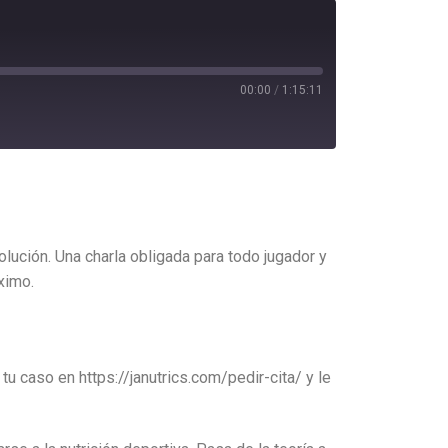
00:00
/
1:15:11
lución. Una charla obligada para todo jugador y
ximo.
u caso en https://janutrics.com/pedir-cita/ y le