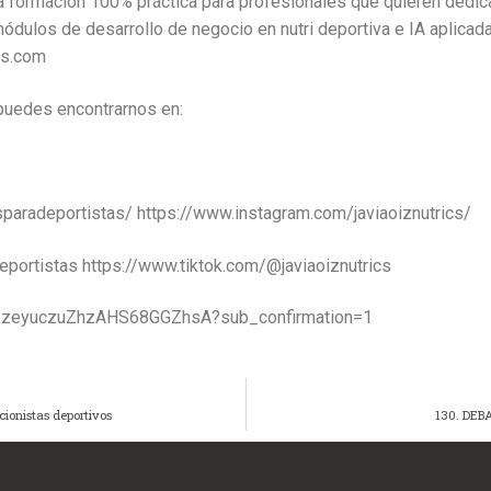
 formación 100% práctica para profesionales que quieren dedicars
módulos de desarrollo de negocio en nutri deportiva e IA aplicad
cs.com
 puedes encontrarnos en:
aradeportistas/ https://www.instagram.com/javiaoiznutrics/
portistas https://www.tiktok.com/@javiaoiznutrics
C6zeyuczuZhzAHS68GGZhsA?sub_confirmation=1
ionistas deportivos
130. DEBA