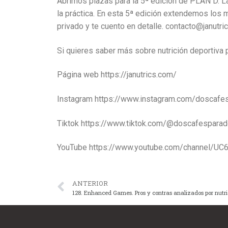
Abrimos plazas para la 5ª edición de PLAN D. La
la práctica. En esta 5ª edición extendemos los 
privado y te cuento en detalle. contacto@janutri
Si quieres saber más sobre nutrición deportiva
Página web https://janutrics.com/
Instagram https://www.instagram.com/doscafesp
Tiktok https://www.tiktok.com/@doscafesparade
YouTube https://www.youtube.com/channel/U
ANTERIOR
128. Enhanced Games. Pros y contras analizados por nutric