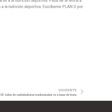
e a la nutrición deportiva. Pasa de la teoría a
a a la nutrición deportiva. Escríbeme PLAN D por
SIGUIENTE
TE Geles de carbohidratos tradicionales vs a base de fruta