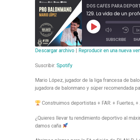
DOS CAFÉS PARA DEPOR
129. La vida de un pr
1x
SUBSCRIBE
SH
Descargar archivo
|
Reproducir en una nueva ve
SHARE
Spotify
Suscribir:
Spotify
RSS FEED
LINK
Mario López, jugador de la liga francesa de balo
EMBED
jugadora de balonmano y súper recomendada para
Construimos deportistas + FAR: + Fuertes, + 
¿Quieres llevar tu rendimiento deportivo al máxi
damos caña