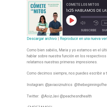
CÓMETE LOS MITOS
1x25 HABLAMOS DE L
1x
SUBSCRIBE
SH
Descargar archivo
|
Reproducir en una nueva ve
SHARE
Como bien sabéis, Maria y yo estamos en el últi
RSS FEED
LINK
hablar sobre nuestra función en los respectiv
relatamos nuestras primeras impresiones.
EMBED
Como decimos siempre, nos puedes escribir a t
Instagram: @javiaoiznutrics @thebeginningofhe
Twitter: @AoizJavi @peachesndhealth