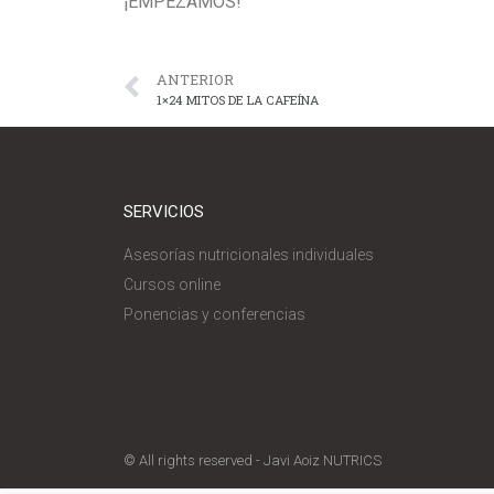
¡EMPEZAMOS!
ANTERIOR
1×24 MITOS DE LA CAFEÍNA
SERVICIOS
Asesorías nutricionales individuales
Cursos online
Ponencias y conferencias
© All rights reserved - Javi Aoiz NUTRICS