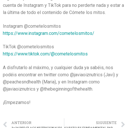
cuenta de Instagram y TikTok para no perderte nada y estar a
la última de todo el contenido de Cómete los mitos.
Instagram @cometelosmitos
https://www.instagram.com/cometelosmitos/
TikTok @cometelosmitos
https://www.tiktok.com/@cometelosmitos
A disfrutarlo al máximo, y cualquier duda ya sabéis, nos
podéis encontrar en twitter como @javiaoiznutrics (Javi) y
@peachesndhealth (Maria), y en Instagram como
@javiaoiznutrics y @thebeginningofthehealth.
¡Empezamos!
ANTERIOR
SIGUIENTE
3×24 RED FLAGS NUTRICIONALES
62 ESTO ES FUNDAMENTAL PARA SUBIR MÚSCULO