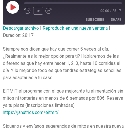
1x
00:00
/
28:17
SUBSCRIBE
SHARE
Descargar archivo
|
Reproducir en una nueva ventana
|
Duración: 28:17
SHARE
RSS FEED
LINK
Siempre nos dicen que hay que comer 5 veces al día.
¿Realmente es la mejor opción para ti? Hablaremos de las
EMBED
diferencias que hay entre hacer 1, 2, 3, hasta 10 comidas al
día. Y lo mejor de todo es que tendrás estrategias sencillas
para adaptarlas a tu caso.
EITMIT el programa con el que mejorarás tu alimentación sin
mitos ni tonterías en menos de 6 semanas por 80€. Reserva
ya tu plaza (inscripciones limitadas)
https://janutrics.com/eitmit/
Síguenos y envíanos sugerencias de mitos en nuestra nueva