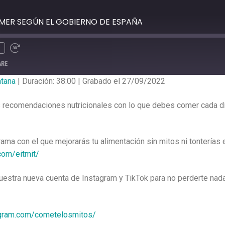
OMER SEGÚN EL GOBIERNO DE ESPAÑA
ARE
ntana
|
Duración: 38:00
|
Grabado el 27/09/2022
 recomendaciones nutricionales con lo que debes comer cada dí
rama con el que mejorarás tu alimentación sin mitos ni tontería
.com/eitmit/
stra nueva cuenta de Instagram y TikTok para no perderte nada y
agram.com/cometelosmitos/