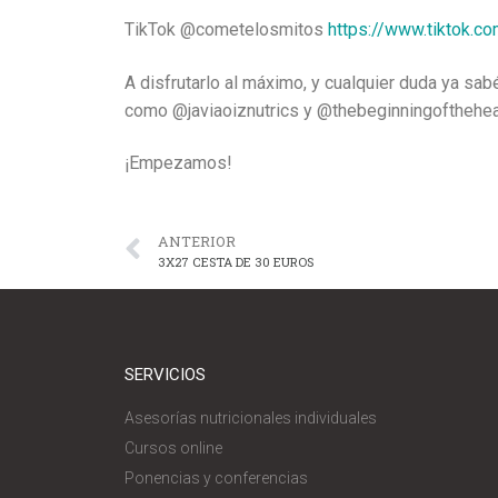
TikTok @cometelosmitos
https://www.tiktok.
A disfrutarlo al máximo, y cualquier duda ya sa
como @javiaoiznutrics y @thebeginningofthehea
¡Empezamos!
ANTERIOR
3X27 CESTA DE 30 EUROS
SERVICIOS
Asesorías nutricionales individuales
Cursos online
Ponencias y conferencias