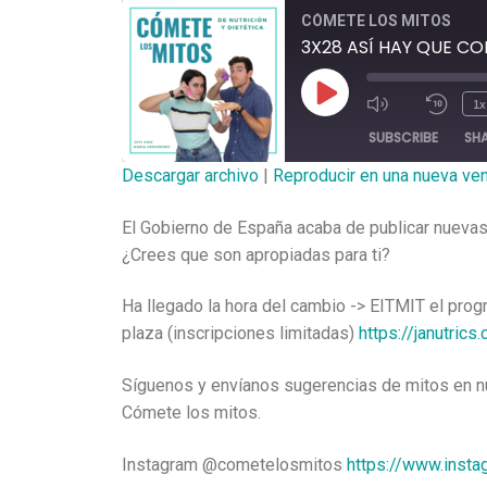
CÓMETE LOS MITOS
3X28 ASÍ HAY QUE C
1x
SUBSCRIBE
SH
Descargar archivo
|
Reproducir en una nueva ve
SHARE
El Gobierno de España acaba de publicar nuevas
RSS FEED
LINK
¿Crees que son apropiadas para ti?
EMBED
Ha llegado la hora del cambio -> EITMIT el prog
plaza (inscripciones limitadas)
https://janutrics
Síguenos y envíanos sugerencias de mitos en nue
Cómete los mitos.
Instagram @cometelosmitos
https://www.inst