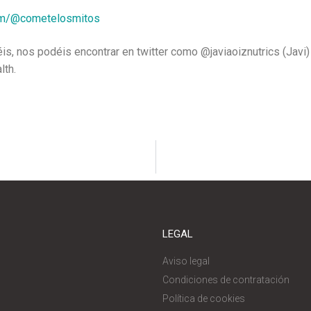
com/@cometelosmitos
béis, nos podéis encontrar en twitter como @javiaoiznutrics (Jav
lth.
LEGAL
Aviso legal
Condiciones de contratación
Política de cookies