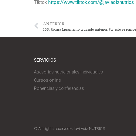
Tiktok
https://www.tiktok.com/@javiaoiznutrics
ANTERIOR
103. Rotura Ligamento cruzado anterior. Por esto se rompe
SERVICIOS
Asesorías nutricionales individuales
Cursos online
Ponencias y conferencias
© All rights reserved - Javi Aoiz NUTRICS