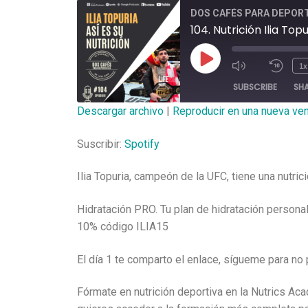
DOS CAFÉS PARA DEPOR
104. Nutrición Ilia Top
1x
SUBSCRIBE
SH
Descargar archivo
|
Reproducir en una nueva ve
SHARE
Spotify
Suscribir:
Spotify
RSS FEED
LINK
Ilia Topuria, campeón de la UFC, tiene una nutric
EMBED
Hidratación PRO. Tu plan de hidratación persona
10% código ILIA15
El día 1 te comparto el enlace, sígueme para no 
Fórmate en nutrición deportiva en la Nutrics Ac