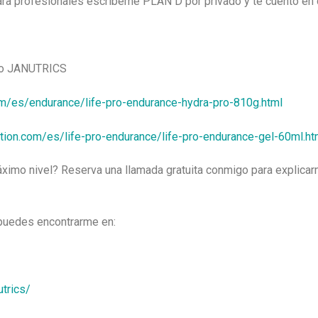
ra profesionales escríbeme PLAN D por privado y te cuento en d
igo JANUTRICS
com/es/endurance/life-pro-endurance-hydra-pro-810g.html
rition.com/es/life-pro-endurance/life-pro-endurance-gel-60ml.ht
máximo nivel? Reserva una llamada gratuita conmigo para explica
 puedes encontrarme en:
trics/