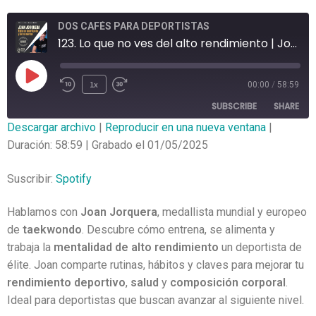
DOS CAFÉS PARA DEPORTISTAS
123. Lo que no ves del alto rendimiento | Joan Jorquera lo cuenta TODO
1x
00:00
/
58:59
SUBSCRIBE
SHARE
Descargar archivo
|
Reproducir en una nueva ventana
|
Duración: 58:59
|
Grabado el 01/05/2025
SHARE
Spotify
RSS FEED
LINK
Suscribir:
Spotify
EMBED
Hablamos con
Joan Jorquera
, medallista mundial y europeo
de
taekwondo
. Descubre cómo entrena, se alimenta y
trabaja la
mentalidad de alto rendimiento
un deportista de
élite. Joan comparte rutinas, hábitos y claves para mejorar tu
rendimiento deportivo
,
salud
y
composición corporal
.
Ideal para deportistas que buscan avanzar al siguiente nivel.