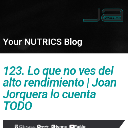
Your NUTRICS Blog
123. Lo que no ves del
alto rendimiento | Joan
Jorquera lo cuenta
TODO