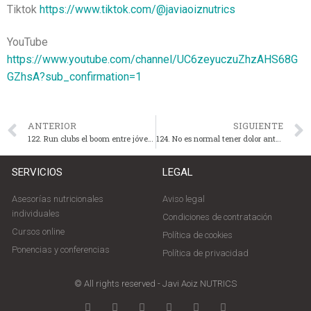
Tiktok
https://www.tiktok.com/@javiaoiznutrics
YouTube
https://www.youtube.com/channel/UC6zeyuczuZhzAHS68G
GZhsA?sub_confirmation=1
ANTERIOR
SIGUIENTE
122. Run clubs el boom entre jóvenes con Laura Frigola y Berta Gracia
124. No es normal tener dolor antes o durante la menstruación. Puri Alcalá
SERVICIOS
LEGAL
Asesorías nutricionales
Aviso legal
individuales
Condiciones de contratación
Cursos online
Política de cookies
Ponencias y conferencias
Política de privacidad
© All rights reserved - Javi Aoiz NUTRICS