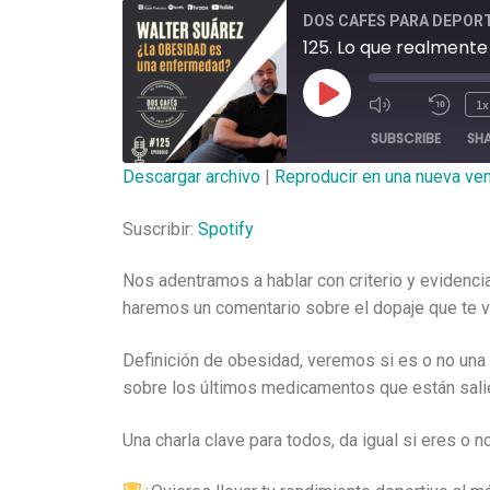
DOS CAFÉS PARA DEPOR
125. Lo que realmente
1x
SUBSCRIBE
SH
Descargar archivo
|
Reproducir en una nueva ve
SHARE
Spotify
Suscribir:
Spotify
RSS FEED
LINK
Nos adentramos a hablar con criterio y evidenci
EMBED
haremos un comentario sobre el dopaje que te v
Definición de obesidad, veremos si es o no una
sobre los últimos medicamentos que están sali
Una charla clave para todos, da igual si eres o