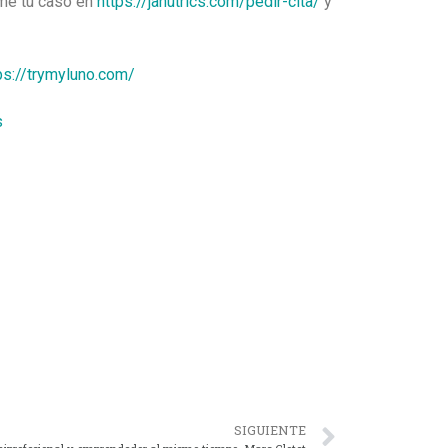
rme tu caso en
https://janutrics.com/pedir-cita/
y
ps://trymyluno.com/
s
SIGUIENTE