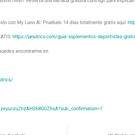
máximo nivel? Reserva una llamada gratuita conmigo para explica
ción con My Luno AI. Pruébalo 14 días totalmente gratis aquí:
htt
RATIS.
https://janutrics.com/guia-suplementos-deportistas-grati
 puedes encontrarme en:
trics/
C6zeyuczuZhzAHS68GGZhsA?sub_confirmation=1