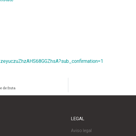
C6zeyuczuZhzAHS68GGZhsA?sub_confirmation=1
e de fruta
LEGAL
Aviso legal