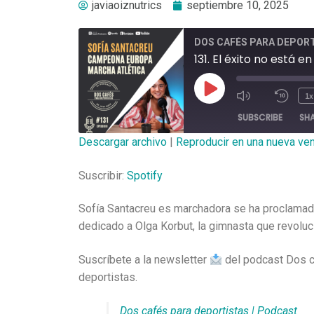
javiaoiznutrics
septiembre 10, 2025
DOS CAFÉS PARA DEPOR
131. El éxito no está
1x
SUBSCRIBE
SH
Descargar archivo
|
Reproducir en una nueva ve
SHARE
Spotify
Suscribir:
Spotify
RSS FEED
LINK
Sofía Santacreu es marchadora se ha proclamad
EMBED
dedicado a Olga Korbut, la gimnasta que revoluc
Suscríbete a la newsletter
del podcast Dos c
deportistas.
Dos cafés para deportistas | Podcast