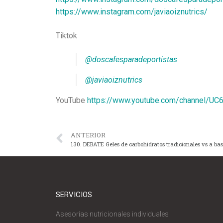
https://www.instagram.com/javiaoiznutrics/
Tiktok
@doscafesparadeportistas
@javiaoiznutrics
YouTube
https://www.youtube.com/channel/U
ANTERIOR
130. DEBATE Geles de carbohidratos tradicionales vs a bas
SERVICIOS
Asesorías nutricionales individuales