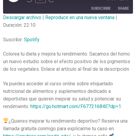
SUBSCRIBE
SHARE
Descargar archivo
|
Reproducir en una nueva ventana
|
Duración: 22:10
SHARE
Spotify
RSS FEED
LINK
Suscribir:
Spotify
EMBED
Colorea tu dieta y mejora tu rendimiento. Sacamos del horno
un nuevo estudio sobre el efecto positivo de los pigmentos
de los vegetales. Enlace al artículo al final de la descripción.
Ya puedes acceder al curso online sobre etiquetado
nutricional de alimentos y suplementos dedicado a
deportistas que quieren mejorar su salud y potenciar su
rendimiento.
https://go.hotmart.com/F67721684E?dp=1
¿Quieres mejorar tu rendimiento deportivo? Reserva una
llamada gratuita conmigo para explicarme tu caso en