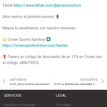
Tiktok
https://www.tiktok.com/@javiaoiznutrics
¡Nos vemos el próximo jueves!
Mejora tu rendimiento con nuestro mecenas:
Crown Sports Nutrition
https://crownsportnutrition.com/tienda/
Tienes un código de descuento de un 11% en Crown con
el código JANUTRICS
ANTERIOR
SIGUIENTE
3×38 ¿Huevos fritos envasados? ¿Son una buena opción?
3×39 La distribución saludable en el plato: los secretos que las nutricionistas no quieren que sepas
SERVICIOS
LEGAL
Asesorías nutricionales
Aviso legal