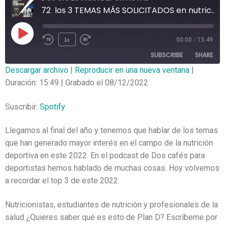
72 los 3 TEMAS MÁS SOLICITADOS en nutrición deportiva 2022
1x
00:00
/
15:49
SUBSCRIBE
SHARE
Descargar archivo
|
Reproducir en una nueva ventana
|
Duración: 15:49
|
Grabado el 08/12/2022
SHARE
Spotify
RSS FEED
LINK
Suscribir:
Spotify
EMBED
Llegamos al final del año y tenemos que hablar de los temas
que han generado mayor interés en el campo de la nutrición
deportiva en este 2022. En el podcast de Dos cafés para
deportistas hemos hablado de muchas cosas. Hoy volvemos
a recordar el top 3 de este 2022.
Nutricionistas, estudiantes de nutrición y profesionales de la
salud ¿Quieres saber qué es esto de Plan D? Escríbeme por