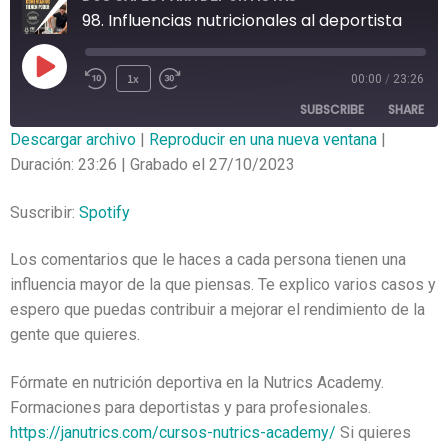
98. Influencias nutricionales al deportista
1x
00:00
/
23:26
SUBSCRIBE
SHARE
Descargar archivo
|
Reproducir en una nueva ventana
|
Duración: 23:26
|
Grabado el 27/10/2023
SHARE
Spotify
RSS FEED
LINK
Suscribir:
Spotify
EMBED
Los comentarios que le haces a cada persona tienen una
influencia mayor de la que piensas. Te explico varios casos y
espero que puedas contribuir a mejorar el rendimiento de la
gente que quieres.
Fórmate en nutrición deportiva en la Nutrics Academy.
Formaciones para deportistas y para profesionales.
https://janutrics.com/cursos-nutrics-academy/
Si quieres