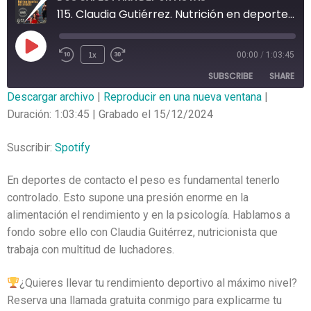
115. Claudia Gutiérrez. Nutrición en deportes de contacto
1x
00:00
/
1:03:45
SUBSCRIBE
SHARE
Descargar archivo
|
Reproducir en una nueva ventana
|
Duración: 1:03:45
|
Grabado el 15/12/2024
SHARE
Spotify
RSS FEED
LINK
Suscribir:
Spotify
EMBED
En deportes de contacto el peso es fundamental tenerlo
controlado. Esto supone una presión enorme en la
alimentación el rendimiento y en la psicología. Hablamos a
fondo sobre ello con Claudia Guitérrez, nutricionista que
trabaja con multitud de luchadores.
¿Quieres llevar tu rendimiento deportivo al máximo nivel?
Reserva una llamada gratuita conmigo para explicarme tu