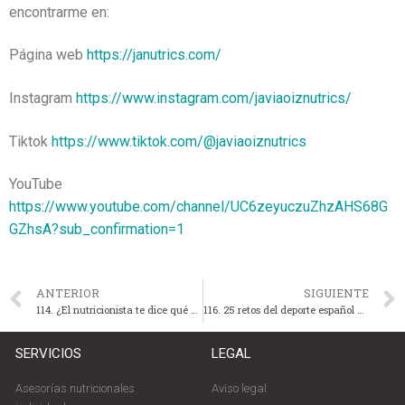
encontrarme en:
Página web
https://janutrics.com/
Instagram
https://www.instagram.com/javiaoiznutrics/
Tiktok
https://www.tiktok.com/@javiaoiznutrics
YouTube
https://www.youtube.com/channel/UC6zeyuczuZhzAHS68G
GZhsA?sub_confirmation=1
ANTERIOR
SIGUIENTE
114. ¿El nutricionista te dice qué comer o te enseña a decidir?
116. 25 retos del deporte español para 2025
SERVICIOS
LEGAL
Asesorías nutricionales
Aviso legal