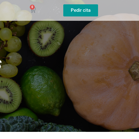
0
Pedir cita
S