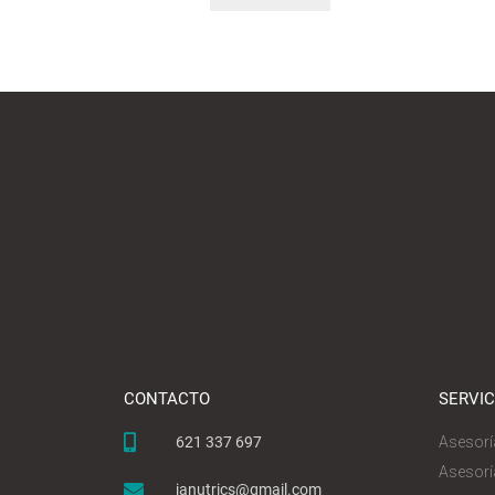
CONTACTO
SERVIC
621 337 697
Asesorí
Asesorí
janutrics@gmail.com